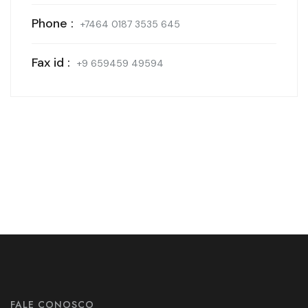
Phone :
+7464 0187 3535 645
Fax id :
+9 659459 49594
FALE CONOSCO